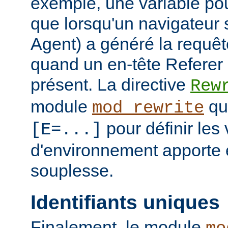
exemple, une variable pour
que lorsqu'un navigateur 
Agent) a généré la requê
quand un en-tête Referer p
présent. La directive
Rew
module
qui
mod_rewrite
pour définir les 
[E=...]
d'environnement apporte 
souplesse.
Identifiants uniques
Finalement, le module