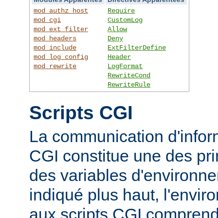
mod_authz_host
Require
mod_cgi
CustomLog
mod_ext_filter
Allow
mod_headers
Deny
mod_include
ExtFilterDefine
mod_log_config
Header
mod_rewrite
LogFormat
RewriteCond
RewriteRule
Scripts CGI
La communication d'inform
CGI constitue une des prin
des variables d'environ
indiqué plus haut, l'envi
aux scripts CGI compren