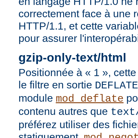
en langage HTTP/1.0 ne 
correctement face à une 
HTTP/1.1, et cette variable
pour assurer l'interopérab
gzip-only-text/html
Positionnée à « 1 », cette
le filtre en sortie
DEFLATE
module
po
mod_deflate
contenu autres que
text
préférez utiliser des fich
statiquement,
mod_nego