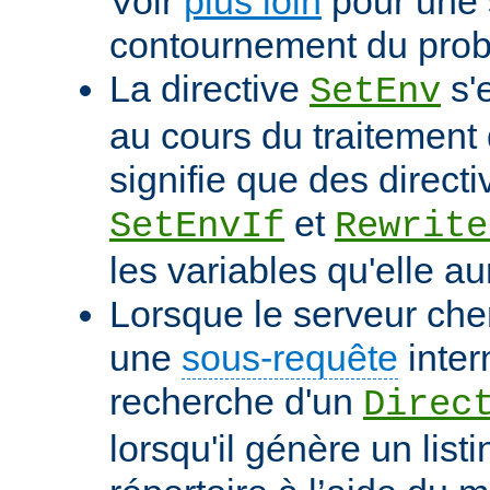
Voir
plus loin
pour une 
contournement du pro
La directive
s'
SetEnv
au cours du traitement 
signifie que des directi
et
SetEnvIf
Rewrite
les variables qu'elle au
Lorsque le serveur che
une
sous-requête
inter
recherche d'un
Direc
lorsqu'il génère un list