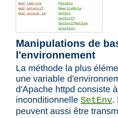
mod_rewrite
PassEnv
mod_setenvif
RewriteRule
mod_unique_id
SetEnv
SetEnvIf
SetEnvIfNoCase
UnsetEnv
Manipulations de ba
l'environnement
La méthode la plus élémen
une variable d'environne
d'Apache httpd consiste à u
inconditionnelle
.
SetEnv
peuvent aussi être trans