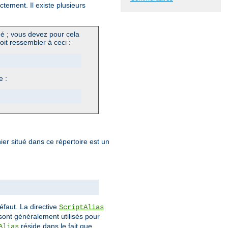
ement. Il existe plusieurs
é ; vous devez pour cela
oit ressembler à ceci :
e :
ier situé dans ce répertoire est un
éfaut. La directive
ScriptAlias
ont généralement utilisés pour
réside dans le fait que
Alias