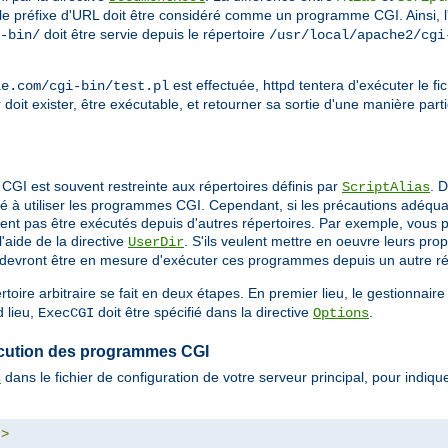
 le préfixe d'URL doit être considéré comme un programme CGI. Ainsi, l
doit être servie depuis le répertoire
-bin/
/usr/local/apache2/cgi
est effectuée, httpd tentera d'exécuter le fi
le.com/cgi-bin/test.pl
r doit exister, être exécutable, et retourner sa sortie d'une manière part
CGI est souvent restreinte aux répertoires définis par
. 
ScriptAlias
é à utiliser les programmes CGI. Cependant, si les précautions adéquat
nt pas être exécutés depuis d'autres répertoires. Par exemple, vous po
'aide de la directive
. S'ils veulent mettre en oeuvre leurs p
UserDir
ls devront être en mesure d'exécuter ces programmes depuis un autre ré
ire arbitraire se fait en deux étapes. En premier lieu, le gestionnair
 lieu,
doit être spécifié dans la directive
.
ExecCGI
Options
exécution des programmes CGI
dans le fichier de configuration de votre serveur principal, pour indi
s
"
>