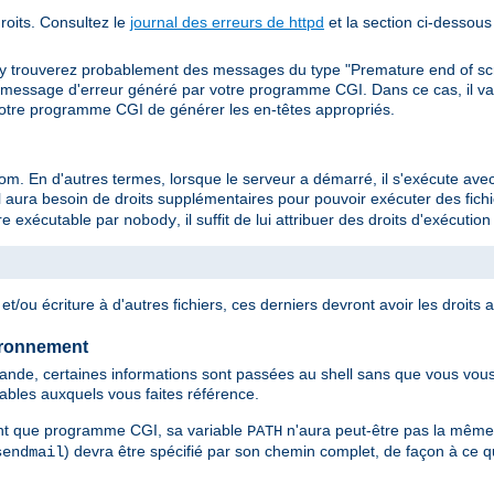
oits. Consultez le
journal des erreurs de httpd
et la section ci-dessous
 y trouverez probablement des messages du type "Premature end of sc
message d'erreur généré par votre programme CGI. Dans ce cas, il va v
otre programme CGI de générer les en-têtes appropriés.
 En d'autres termes, lorsque le serveur a démarré, il s'exécute avec l
 aura besoin de droits supplémentaires pour pouvoir exécuter des fichie
être exécutable par
, il suffit de lui attribuer des droits d'exécuti
nobody
t/ou écriture à d'autres fichiers, ces derniers devront avoir les droits 
ironnement
de, certaines informations sont passées au shell sans que vous vous 
tables auxquels vous faites référence.
nt que programme CGI, sa variable
n'aura peut-être pas la même
PATH
) devra être spécifié par son chemin complet, de façon à ce qu
sendmail