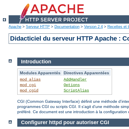
Apache
>
Serveur HTTP
>
Documentation
>
Version 2.4
>
Recettes et t
Didacticiel du serveur HTTP Apache : 
Introduction
Modules Apparentés
Directives Apparentées
mod_alias
AddHandler
mod_cgi
Options
mod_cgid
ScriptAlias
CGI (Common Gateway Interface) définit une méthode d'inte
programmes CGI ou scripts CGI. Il s'agit d'une méthode simp
préféré. Ce document est une introduction à la configuration 
Configurer httpd pour autoriser CGI