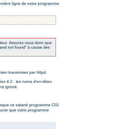
remière ligne de votre programme
réteur. Assurez-vous donc que
mand not found" à cause des
bien transmises par httpd.
tion 4.2 : les noms d'en-têtes
era ignoré.
lorsque ce satané programme CGI
ssurer que votre programme