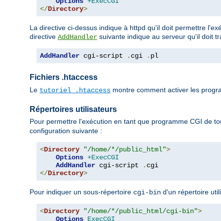
Options
+ExecCGI
</
Directory
>
La directive ci-dessus indique à httpd qu'il doit permettre l'e
directive
suivante indique au serveur qu'il doit t
AddHandler
AddHandler
 cgi-script 
.
cgi 
.
pl
Fichiers .htaccess
Le
montre comment activer les progra
tutoriel .htaccess
Répertoires utilisateurs
Pour permettre l'exécution en tant que programme CGI de tou
configuration suivante :
<
Directory
"/home/*/public_html"
>
Options
+ExecCGI
AddHandler
 cgi-script 
.
</
Directory
>
Pour indiquer un sous-répertoire
d'un répertoire uti
cgi-bin
<
Directory
"/home/*/public_html/cgi-bin"
>
Options
ExecCGI