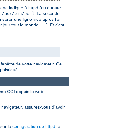
gne indique à httpd (ou à toute
r
. La seconde
/usr/bin/perl
insérer une ligne vide après l'en-
our tout le monde . . .". Et c'est
 fenêtre de votre navigateur. Ce
phistiqué.
mme CGI depuis le web :
e navigateur, assurez-vous d'avoir
 sur la
configuration de httpd
, et