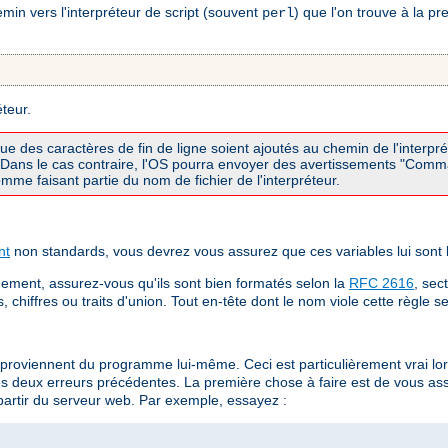
in vers l'interpréteur de script (souvent
) que l'on trouve à la p
perl
éteur.
que des caractères de fin de ligne soient ajoutés au chemin de l'interp
I. Dans le cas contraire, l'OS pourra envoyer des avertissements "Com
me faisant partie du nom de fichier de l'interpréteur.
nt
non standards, vous devrez vous assurez que ces variables lui sont 
ement, assurez-vous qu'ils sont bien formatés selon la
RFC 2616
, sec
chiffres ou traits d'union. Tout en-tête dont le nom viole cette règle s
 proviennent du programme lui-même. Ceci est particulièrement vrai 
es deux erreurs précédentes. La première chose à faire est de vous a
partir du serveur web. Par exemple, essayez :