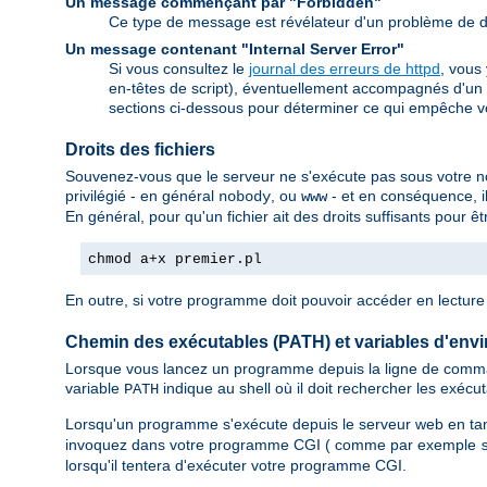
Un message commençant par "Forbidden"
Ce type de message est révélateur d'un problème de dr
Un message contenant "Internal Server Error"
Si vous consultez le
journal des erreurs de httpd
, vous
en-têtes de script), éventuellement accompagnés d'un 
sections ci-dessous pour déterminer ce qui empêche v
Droits des fichiers
Souvenez-vous que le serveur ne s'exécute pas sous votre nom.
privilégié - en général
, ou
- et en conséquence, il
nobody
www
En général, pour qu'un fichier ait des droits suffisants pour 
chmod a+x premier.pl
En outre, si votre programme doit pouvoir accéder en lecture e
Chemin des exécutables (PATH) et variables d'env
Lorsque vous lancez un programme depuis la ligne de comman
variable
indique au shell où il doit rechercher les exécu
PATH
Lorsqu'un programme s'exécute depuis le serveur web en ta
invoquez dans votre programme CGI ( comme par exemple
lorsqu'il tentera d'exécuter votre programme CGI.