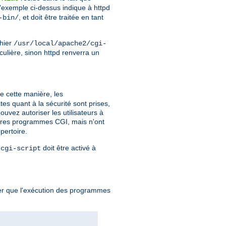
'exemple ci-dessus indique à httpd
, et doit être traitée en tant
-bin/
chier
/usr/local/apache2/cgi-
iculière, sinon httpd renverra un
De cette manière, les
es quant à la sécurité sont prises,
uvez autoriser les utilisateurs à
ropres programmes CGI, mais n'ont
pertoire.
e
doit être activé à
cgi-script
quer que l'exécution des programmes