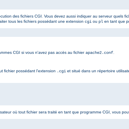
xécution des fichiers CGI. Vous devez aussi indiquer au serveur quels fic
raiter tous les fichiers possédant une extension
ou
en tant que 
cgi
pl
mmes CGI si vous n'avez pas accès au fichier
.
apache2.conf
t fichier possédant l'extension
et situé dans un répertoire utilisat
.cgi
lisateur où tout fichier sera traité en tant que programme CGI, vous pouve