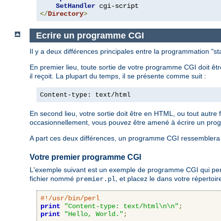
SetHandler
</
Directory
>
Ecrire un programme CGI
Il y a deux différences principales entre la programmation "
En premier lieu, toute sortie de votre programme CGI doit êt
il reçoit. La plupart du temps, il se présente comme suit :
Content-type: text/html
En second lieu, votre sortie doit être en HTML, ou tout autre
occasionnellement, vous pouvez être amené à écrire un pro
A part ces deux différences, un programme CGI ressemblera 
Votre premier programme CGI
L'exemple suivant est un exemple de programme CGI qui permet
fichier nommé
, et placez le dans votre répertoi
premier.pl
#!/usr/bin/perl
print
"Content-type: text/html\n\n"
;
print
"Hello, World."
;