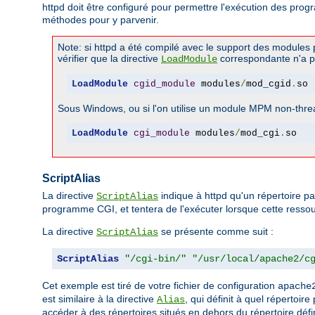
httpd doit être configuré pour permettre l'exécution des pr
méthodes pour y parvenir.
Note: si httpd a été compilé avec le support des module
vérifier que la directive
correspondante n'a 
LoadModule
LoadModule
cgid_module
 modules
/
mod_cgid
.
so
Sous Windows, ou si l'on utilise un module MPM non-threa
LoadModule
cgi_module
 modules
/
mod_cgi
.
so
ScriptAlias
La directive
indique à httpd qu'un répertoire pa
ScriptAlias
programme CGI, et tentera de l'exécuter lorsque cette ressourc
La directive
se présente comme suit :
ScriptAlias
ScriptAlias
"/cgi-bin/"
"/usr/local/apache2/c
Cet exemple est tiré de votre fichier de configuration
apache
est similaire à la directive
, qui définit à quel répertoir
Alias
accéder à des répertoires situés en dehors du répertoire défin