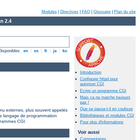
Modules
|
Directives
|
FAQ
|
Glossaire
|
Plan du site
n 2.4
Disponibles:
en
|
es
|
fr
|
ja
|
ko
Introduction
Configurer httpd pour
autoriser CGI
Ecrire un programme CGI
Mais ça ne marche toujours
pas !
Que se passe-t-il en coulisse
nu externes, plus souvent appelés
tre langage de programmation
Bibliothèques et modules CGI
rogrammes CGI.
Pour plus d'informations
Voir aussi
Commentaires