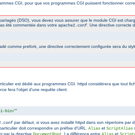
ogrammes CGI, pour que vos programmes CGI puissent fonctionner correct
s partagés (DSO), vous devez vous assurer que le module CGI est charg
pas été commentée dans votre
. Une directive correcte d
apache2.conf
dé comme prefork, une directive correctement configurée sera du styl
rticulier est dédié aux programmes CGI. httpd considérera que tout fich
e fera l'objet d'une requête client.
gi-bin/"
par défaut, si vous avez installé httpd dans son répertoire par d
2.conf
e particulier doit correspondre un préfixe d'URL.
et
s
Alias
ScriptAlias
i par la directive
. La différence entre
et
DocumentRoot
Alias
Script