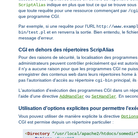
indique en plus que tout ce qui se trouve sous
ScriptAlias
que toute requête pour une ressource commençant par
/cgi
que programme CGI.
Par exemple, si une requête pour l'URL
http://www.examp
et en renverra la sortie. Bien entendu, le fichie
bin/test.pl
message d'erreur.
CGI en dehors des répertoires ScripAlias
Pour des raisons de sécurité, la localisation des programmes 
administrateurs peuvent contrôler précisément qui est autoris
il n'y a aucune raison pour que les programmes CGI ne puisse
enregistrer des contenus web dans leurs répertoires home à l
pas l'autorisation d'accès au répertoire
principal, i
cgi-bin
L'autorisation d'exécution des programmes CGI dans un réperto
l'aide d'une directive
ou
. En second
AddHandler
SetHandler
Utilisation d'options explicites pour permettre l'
Vous pouvez utiliser de manière explicite la directive
Option
CGI est permise depuis un répertoire particulier :
<
Directory
"/usr/local/apache2/htdocs/somedir