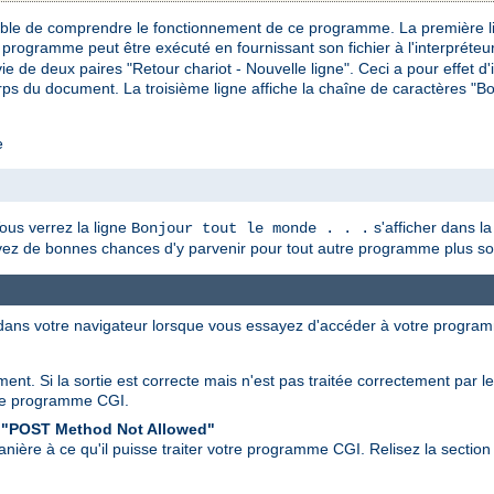
pable de comprendre le fonctionnement de ce programme. La première li
 programme peut être exécuté en fournissant son fichier à l'interpréteu
ie de deux paires "Retour chariot - Nouvelle ligne". Ceci a pour effet d'
ps du document. La troisième ligne affiche la chaîne de caractères "Bonj
e
us verrez la ligne
s'afficher dans la
Bonjour tout le monde . . .
avez de bonnes chances d'y parvenir pour tout autre programme plus so
 dans votre navigateur lorsque vous essayez d'accéder à votre progra
ent. Si la sortie est correcte mais n'est pas traitée correctement par l
re programme CGI.
 "POST Method Not Allowed"
nière à ce qu'il puisse traiter votre programme CGI. Relisez la section