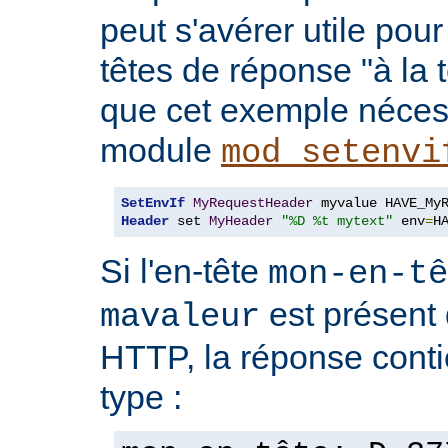
peut s'avérer utile pou
têtes de réponse "à la t
que cet exemple nécess
module
mod_setenvi
SetEnvIf
MyRequestHeader
Header
 set 
MyHeader
"%D %t mytext"
 env
=
H
Si l'en-tête
mon-en-tê
est présent 
mavaleur
HTTP, la réponse conti
type :