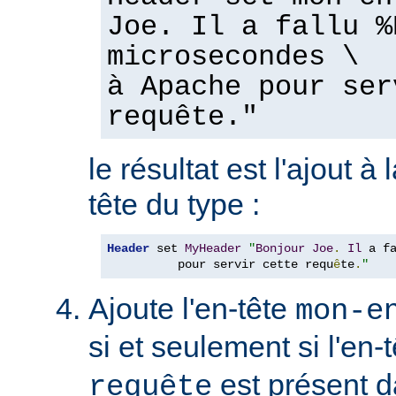
Joe. Il a fallu %
microsecondes \
à Apache pour ser
requête."
le résultat est l'ajout à
tête du type :
Header
 set 
MyHeader
"
Bonjour
Joe
.
Il
 a f
          pour servir cette requ
ê
te
.
"
Ajoute l'en-tête
mon-e
si et seulement si l'en-
est présent d
requête