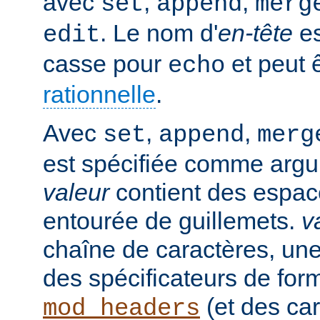
avec
,
,
set
append
merg
. Le nom d'
en-tête
es
edit
casse pour
et peut 
echo
rationnelle
.
Avec
,
,
set
append
merg
est spécifiée comme argu
valeur
contient des espaces
entourée de guillemets.
v
chaîne de caractères, un
des spécificateurs de for
(et des car
mod_headers