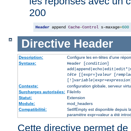
les réponses avec un 
200
Header
 append 
Cache
-
Control
 s-maxage
=
600
Directive
Header
Description:
Configure les en-têtes d'une rép
Syntaxe:
Header [
condition
]
add|append|echo|edit|edit*
tête
[[expr=]
valeur
[
rempla
[!]
variable
|expr=
expression
Contexte:
configuration globale, serveur virtu
Surcharges autorisées:
FileInfo
Statut:
Extension
Module:
mod_headers
Compatibilité:
SetIfEmpty est disponible depuis l
paramètre expr=valeur a été introd
Cette directive permet de