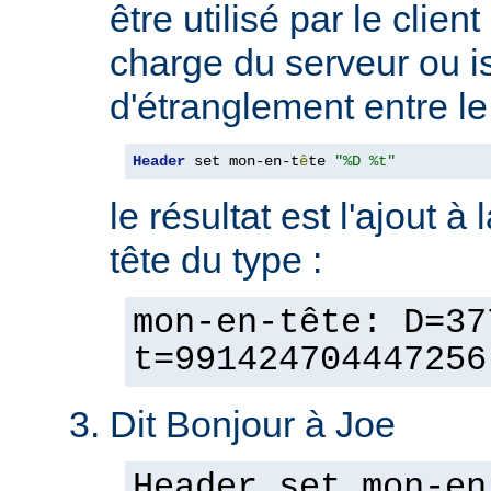
être utilisé par le clien
charge du serveur ou is
d'étranglement entre le 
Header
 set mon-en-t
ê
te 
"%D %t"
le résultat est l'ajout à
tête du type :
mon-en-tête: D=37
t=991424704447256
Dit Bonjour à Joe
Header set mon-en