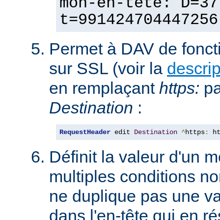
mon-en-tête: D=37
t=991424704447256
Permet à DAV de fonct
sur SSL (voir la
descri
en remplaçant
https:
p
Destination
:
RequestHeader
 edit 
Destination
^
https
:
 h
Définit la valeur d'un
multiples conditions n
ne duplique pas une va
dans l'en-tête qui en ré