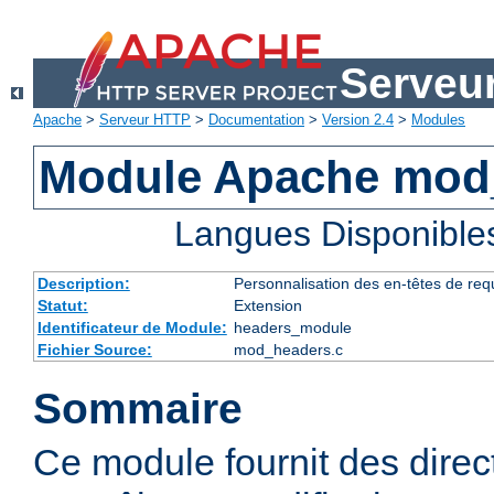
Serveu
Apache
>
Serveur HTTP
>
Documentation
>
Version 2.4
>
Modules
Module Apache mod
Langues Disponible
Description:
Personnalisation des en-têtes de re
Statut:
Extension
Identificateur de Module:
headers_module
Fichier Source:
mod_headers.c
Sommaire
Ce module fournit des direc