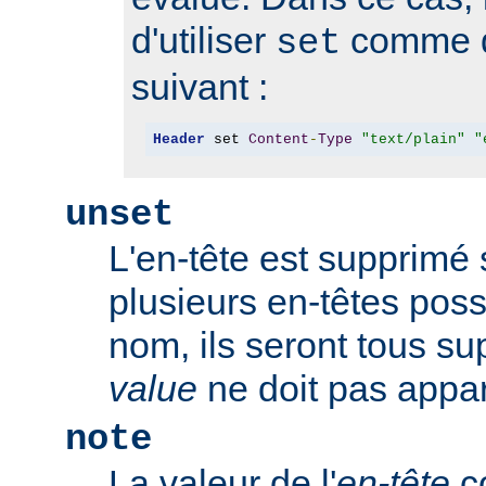
d'utiliser
comme d
set
suivant :
Header
 set 
Content
-
Type
"text/plain"
"
unset
L'en-tête est supprimé s'
plusieurs en-têtes po
nom, ils seront tous s
value
ne doit pas appar
note
La valeur de l'
en-tête
co