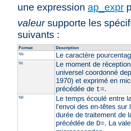
une expression
ap_expr
p
valeur
supporte les spécif
suivants :
Format
Description
Le caractère pourcenta
%%
Le moment de réception
%t
universel coordonné dep
1970) et exprimé en mic
précédée de
.
t=
Le temps écoulé entre la
%D
l'envoi des en-têtes sur l
durée de traitement de l
précédée de
. La val
D=