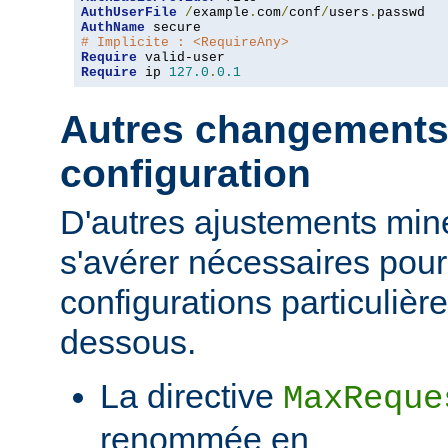
AuthUserFile
/
example
.
com
/
conf
/
users
.
AuthName
# Implicite : <RequireAny>
Require
Require
 ip 
127.0
.
0.1
Autres changements
configuration
D'autres ajustements min
s'avérer nécessaires pour
configurations particulièr
dessous.
La directive
MaxReque
renommée en