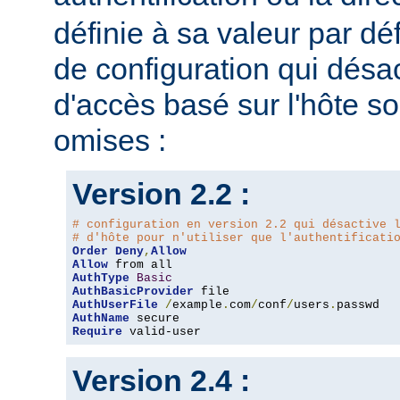
définie à sa valeur par dé
de configuration qui désac
d'accès basé sur l'hôte s
omises :
Version 2.2 :
# configuration en version 2.2 qui désactive 
# d'hôte pour n'utiliser que l'authentificati
Order
Deny
,
Allow
Allow
AuthType
Basic
AuthBasicProvider
AuthUserFile
/
example
.
com
/
conf
/
users
.
AuthName
Require
 valid-user
Version 2.4 :