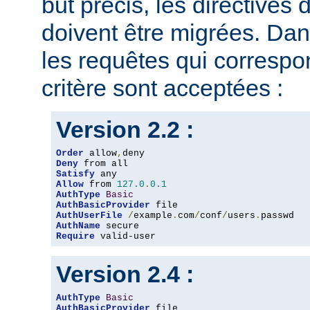
but précis, les directives
doivent être migrées. Dan
les requêtes qui corresp
critère sont acceptées :
Version 2.2 :
Order
 allow
,
Deny
Satisfy
Allow
 from 
127.0
.
0.1
AuthType
Basic
AuthBasicProvider
AuthUserFile
/
example
.
com
/
conf
/
users
.
AuthName
Require
 valid-user
Version 2.4 :
AuthType
Basic
AuthBasicProvider