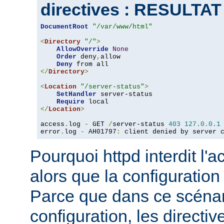
directives : RESULTA
DocumentRoot
"/var/www/html"
<
Directory
"/"
>
AllowOverride
None
Order
 deny
,
allow

Deny
</
Directory
>
<
Location
"/server-status"
>
SetHandler
 server-status

Require
</
Location
>
access
.
log 
-
 GET 
/
server-status 
403
127.0
.
0.1
error
.
log 
-
 AH01797
:
 client denied by server 
Pourquoi httpd interdit l'
alors que la configuration
Parce que dans ce scéna
configuration, les directiv