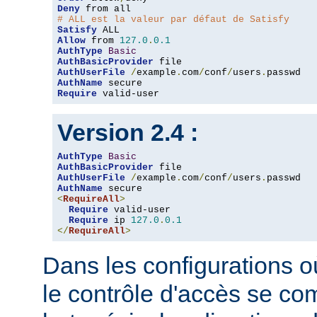
Deny
# ALL est la valeur par défaut de Satisfy
Satisfy
Allow
 from 
127.0
.
0.1
AuthType
Basic
AuthBasicProvider
AuthUserFile
/
example
.
com
/
conf
/
users
.
AuthName
Require
 valid-user
Version 2.4 :
AuthType
Basic
AuthBasicProvider
AuthUserFile
/
example
.
com
/
conf
/
users
.
AuthName
<
RequireAll
>
Require
 valid-user

Require
 ip 
127.0
.
0.1
</
RequireAll
>
Dans les configurations où
le contrôle d'accès se co