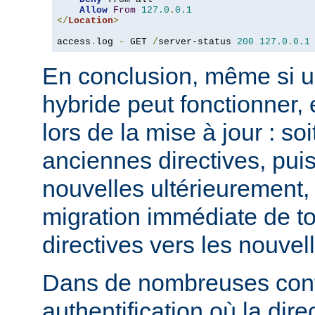
Allow
From
127.0
.
0.1
</
Location
>
access
.
log 
-
 GET 
/
server-status 
200
127.0
.
0.1
En conclusion, même si u
hybride peut fonctionner, 
lors de la mise à jour : so
anciennes directives, puis
nouvelles ultérieurement, 
migration immédiate de t
directives vers les nouvel
Dans de nombreuses conf
authentification où la dire