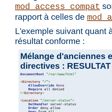
son
mod_access_compat
rapport à celles de
mod_a
L'exemple suivant quant à
résultat conforme :
Mélange d'anciennes e
directives : RESULT
DocumentRoot
"/var/www/html"
<
Directory
"/"
>
AllowOverride
None
Require
</
Directory
>
<
Location
"/server-status"
>
SetHandler
 server-status

Order
 deny
,
allow

Deny
 from all
