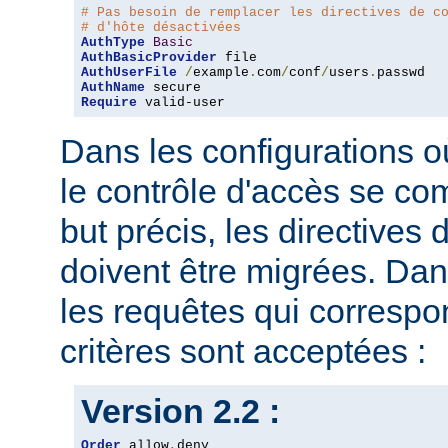
# Pas besoin de remplacer les directives de c
# d'hôte désactivées
AuthType
Basic
AuthBasicProvider
AuthUserFile
/
example
.
com
/
conf
/
users
.
AuthName
Require
 valid-user
Dans les configurations où
le contrôle d'accès se co
but précis, les directives
doivent être migrées. Dan
les requêtes qui corresp
critères sont acceptées :
Version 2.2 :
Order
 allow
,