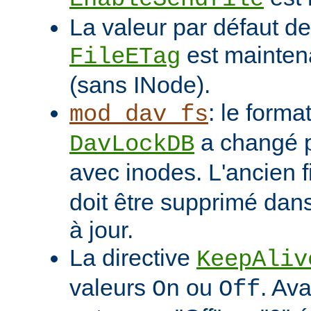
La valeur par défaut de 
est mainten
FileETag
(sans INode).
: le format
mod_dav_fs
a changé p
DavLockDB
avec inodes. L'ancien f
doit être supprimé dans
à jour.
La directive
KeepAliv
valeurs
ou
. Ava
On
Off