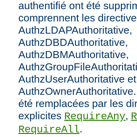
authentifié ont été suppri
comprennent les directiv
AuthzLDAPAuthoritative,
AuthzDBDAuthoritative,
AuthzDBMAuthoritative,
AuthzGroupFileAuthoritat
AuthzUserAuthoritative et
AuthzOwnerAuthoritative. 
été remplacées par les di
explicites
,
RequireAny
R
.
RequireAll