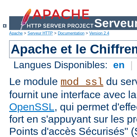
Serveu
Apache
>
Serveur HTTP
>
Documentation
>
Version 2.4
Apache et le Chiffr
Langues Disponibles:
en
|
Le module
du ser
mod_ssl
fournit une interface avec l
OpenSSL
, qui permet d'eff
fort en s'appuyant sur les 
Points d'accès Sécurisés" 