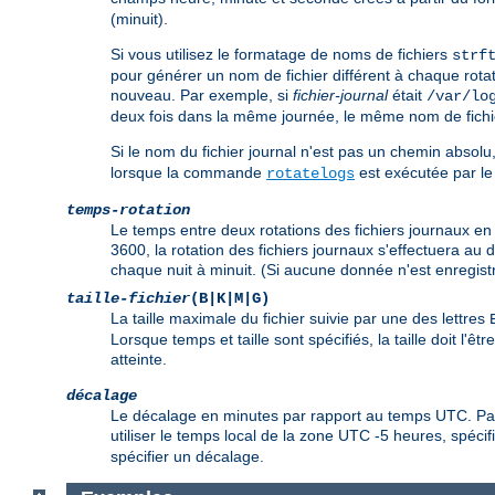
(minuit).
Si vous utilisez le formatage de noms de fichiers
strf
pour générer un nom de fichier différent à chaque rotati
nouveau. Par exemple, si
fichier-journal
était
/var/lo
deux fois dans la même journée, le même nom de fichier 
Si le nom du fichier journal n'est pas un chemin absolu, i
lorsque la commande
est exécutée par le
rotatelogs
temps-rotation
Le temps entre deux rotations des fichiers journaux en 
3600, la rotation des fichiers journaux s'effectuera au 
chaque nuit à minuit. (Si aucune donnée n'est enregistr
taille-fichier
(B|K|M|G)
La taille maximale du fichier suivie par une des lettres
Lorsque temps et taille sont spécifiés, la taille doit l'ê
atteinte.
décalage
Le décalage en minutes par rapport au temps UTC. Par 
utiliser le temps local de la zone UTC -5 heures, spéci
spécifier un décalage.