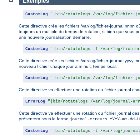
Exemples
CustomLog
"|bin/rotatelogs /var/log/fichier-j
Cette directive crée les fichiers /var/log/fichier-journal.nn
toujours un multiple du temps de rotation, si bien que vous po
une nouvelle journalisation démarre.
CustomLog
"|bin/rotatelogs -l /var/log/fichie
Cette directive crée les fichiers /var/log/fichier-journal.yyy
nouveau fichier chaque jour à minuit, temps local.
CustomLog
"|bin/rotatelogs /var/log/fichier-j
Cette directive va effectuer une rotation du fichier journal cha
ErrorLog
"|bin/rotatelogs /var/log/journal-er
Cette directive va effectuer une rotation du fichier journal de
présentera sous la forme
journal-erreurs.YYYY-mm-dd-H
CustomLog
"|bin/rotatelogs -t /var/log/journa