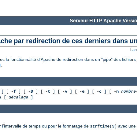
Serveur HTTP Apache Versio
ache par redirection de ces derniers dans un
Lan
c la fonctionnalité d'Apache de redirection dans un "pipe" des fichiers 
.
] [ -
f
] [ -
D
] [ -
t
] [ -
v
] [ -
e
] [ -
c
] [ -
n
nombre
G) [
décalage
]
 l'intervalle de temps ou pour le formatage de
avec une r
strftime(3)