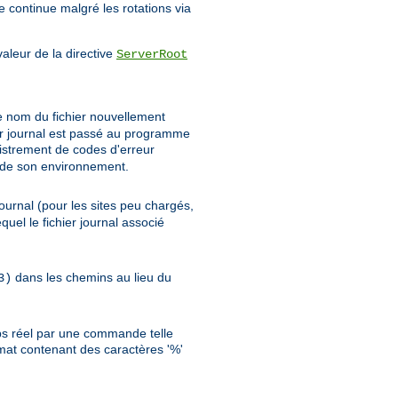
re continue malgré les rotations via
aleur de la directive
ServerRoot
e nom du fichier nouvellement
er journal est passé au programme
istrement de codes d'erreur
te de son environnement.
ournal (pour les sites peu chargés,
uel le fichier journal associé
dans les chemins au lieu du
3)
emps réel par une commande telle
ormat contenant des caractères '%'