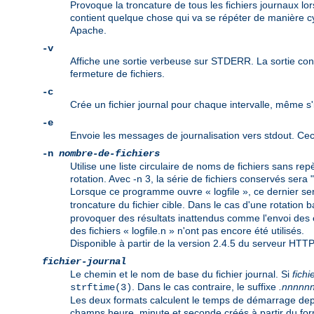
Provoque la troncature de tous les fichiers journaux lors
contient quelque chose qui va se répéter de manière c
Apache.
-v
Affiche une sortie verbeuse sur STDERR. La sortie contie
fermeture de fichiers.
-c
Crée un fichier journal pour chaque intervalle, même s'i
-e
Envoie les messages de journalisation vers stdout. Ceci
-n
nombre-de-fichiers
Utilise une liste circulaire de noms de fichiers sans r
rotation. Avec -n 3, la série de fichiers conservés sera "l
Lorsque ce programme ouvre « logfile », ce dernier se
troncature du fichier cible. Dans le cas d'une rotation b
provoquer des résultats inattendus comme l'envoi des en
des fichiers « logfile.n » n'ont pas encore été utilisés.
Disponible à partir de la version 2.4.5 du serveur HTT
fichier-journal
Le chemin et le nom de base du fichier journal. Si
fichi
. Dans le cas contraire, le suffixe
.nnnnn
strftime(3)
Les deux formats calculent le temps de démarrage depui
champs heure, minute et seconde créés à partir du fo