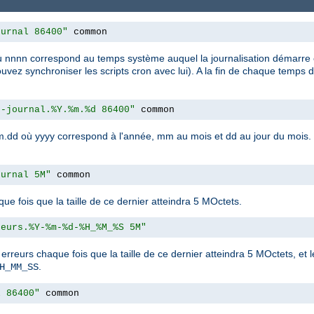
ournal 86400"
 common
nn où nnnn correspond au temps système auquel la journalisation démarre
uvez synchroniser les scripts cron avec lui). A la fin de chaque temps d
r-journal.%Y.%m.%d 86400"
 common
y.mm.dd où yyyy correspond à l'année, mm au mois et dd au jour du mois.
ournal 5M"
 common
que fois que la taille de ce dernier atteindra 5 MOctets.
reurs.%Y-%m-%d-%H_%M_%S 5M"
s erreurs chaque fois que la taille de ce dernier atteindra 5 MOctets, et 
.
H_MM_SS
l 86400"
 common