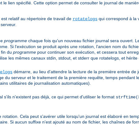
 et le lien spécifié. Cette option permet de consulter le journal de maniè
est relatif au répertoire de travail de
qui correspond à la v
rotatelogs
 serveur.
me
programme
chaque fois qu'un nouveau fichier journal sera ouvert. L
 Si l'exécution se produit après une rotation, l'ancien nom du fichi
 fin du
programme
pour continuer son exécution, et cessera tout enreg
ilise les mêmes canaux stdin, stdout, et stderr que rotatelogs, et héri
démarre, au lieu d'attendre la lecture de la première entrée de j
elogs
ge du serveur et le traitement de la première requête, temps pendant leq
ins utilitaires de journalisation automatiques).
 s'ils n'existent pas déjà, ce qui permet d'utiliser le format
strftime(
e rotation. Cela peut s'avérer utile lorsqu'un journal est élaboré en t
saire. Si aucun suffixe n'est ajouté au nom de fichier, les chaînes de f