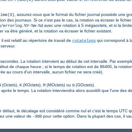
, assurez-vous que le format du fichier journal possède une gr
time(3)
on des journaux. Si ce n'est pas le cas, la rotation va écraser le fichier
avec une rotation à 5 mégaoctets, et si la limit
g/errorlog.%Y-%m-%d
va être généré, et la rotation va écraser le fichier existant.
l est relatif au répertoire de travail de
qui correspond à la
rotatelogs
 serveur.
secondes. La rotation intervient au début de cet intervalle. Par exemple
début de chaque heure ; si le temps de rotation est de 86400, la rotation
ée au cours d'un intervalle, aucun fichier ne sera créé).
(Octets),
(KOctets),
(MOctets) ou
(GOctets).
B
K
M
G
tre après le temps. La rotation interviendra alors aussitôt que l'une des d
défaut, le décalage est considéré comme nul et c'est le temps UTC qui
fiez une valeur de
pour cette option. Dans la plupart des cas, il vau
-300