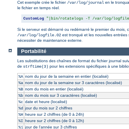
Cet exemple crée le fichier
en le tronqua
/var/log/journal
le fichier en temps réel.
CustomLog
"|bin/rotatelogs -T /var/log/logfil
Si le serveur est démarré ou redémarré le premier du mois, ce
est tronqué et les nouvelles entrées
/var/log/logfile.02
nécessiter de maintenance externe.
Portabilité
Les substitutions des chaînes de format du fichier journal su
de
pour les extensions spécifiques à une bibli
strftime(3)
nom du jour de la semaine en entier (localisé)
%A
nom du jour de la semaine sur 3 caractères (localisé)
%a
nom du mois en entier (localisé)
%B
nom du mois sur 3 caractères (localisé)
%b
date et heure (localisé)
%c
jour du mois sur 2 chiffres
%d
heure sur 2 chiffres (de 0 à 24h)
%H
heure sur 2 chiffres (de 0 à 12h)
%I
jour de l'année sur 3 chiffres
%j