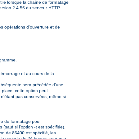
 utile lorsque la chaîne de formatage
version 2.4.56 du serveur HTTP
les opérations d'ouverture et de
rogramme.
 démarrage et au cours de la
 subséquente sera précédée d'une
n place, cette option peut
1 » n'étant pas conservées, même si
îne de formatage pour
auf si l'option -t est spécifiée).
on de 86400 est spécifié, les
 la période de 24 heures courante