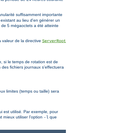
anularité suffisamment importante
 existant au lieu d'en générer un
e de 5 mégaoctets a été atteinte
 valeur de la directive
ServerRoot
, si le temps de rotation est de
 des fichiers journaux s'effectuera
eux limites (temps ou taille) sera
 est utilisé. Par exemple, pour
t mieux utiliser l'option
que
-l