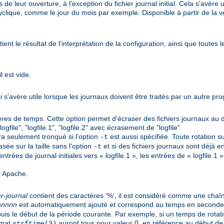
 de leur ouverture, à l'exception du fichier journal initial. Cela s'avère
yclique, comme le jour du mois par exemple. Disponible à partir de la 
nt le résultat de l'interprétation de la configuration, ainsi que toutes 
l est vide.
 s'avère utile lorsque les journaux doivent être traités par un autre p
epères de temps. Cette option permet d'écraser des fichiers journaux au
ogfile", "logfile.1", "logfile.2" avec écrasement de "logfile".
ra seulement tronqué si l'option
est aussi spécifiée. Toute rotation
-t
asée sur la taille sans l'option
et si des fichiers journaux sont déjà e
-t
trées de journal initiales vers « logfile.1 », les entrées de « logfile.
P Apache.
er-journal
contient des caractères '%', il est considéré comme une cha
nnnnn
est automatiquement ajouté et correspond au temps en secondes (s
s le début de la période courante. Par exemple, si un temps de rotati
rmat
auront tous pour valeur 0, en référence au début de
strftime(3)