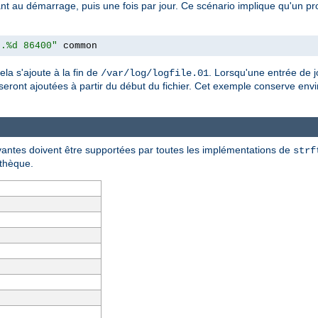
nt au démarrage, puis une fois par jour. Ce scénario implique qu'un proc
e.%d 86400"
 common
la s'ajoute à la fin de
. Lorsqu'une entrée de j
/var/log/logfile.01
 seront ajoutées à partir du début du fichier. Cet exemple conserve env
ivantes doivent être supportées par toutes les implémentations de
strf
othèque.