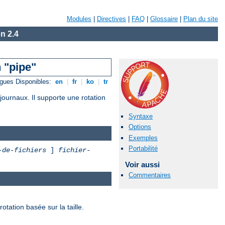
Modules
|
Directives
|
FAQ
|
Glossaire
|
Plan du site
n 2.4
 "pipe"
gues Disponibles:
en
|
fr
|
ko
|
tr
journaux. Il supporte une rotation
Syntaxe
Options
Exemples
Portabilité
-de-fichiers
]
fichier-
Voir aussi
Commentaires
otation basée sur la taille.