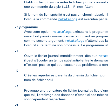
Etablit un lien physique entre le fichier journal courant
une commande du style
.
tail -F nom-lien
Si le nom du lien spécifié n'est pas un chemin absolu, il 
lorsque la commande
est exécutée par le
rotatelogs
programme
-p
Avec cette option,
exécutera le program
rotatelogs
ouvert est passé comme premier argument au programme.
comme second argument.
n'attend pas la
rotatelogs
lorsqu'il aura terminé son processus. Le
programme
ut
-f
Ouvre le fichier journal immédiatement, dès que
rotat
il peut s'écouler un temps substantiel entre le démarra
n'"existe" pas, ce qui peut causer des problèmes à certa
-D
Crée les répertoires parents du chemin du fichier journal
nom de fichier seul.
-t
Provoque une troncature du fichier journal au lieu d'un
que tail, l'archivage des données n'étant ici pas néces
sont cependant respectées.
-T