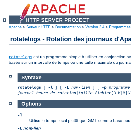
Apache
>
Serveur HTTP
>
Documentation
>
Version 2.4
>
Programmes
rotatelogs - Rotation des journaux d'Ap
est un programme simple à utiliser en conjonction ave
rotatelogs
basée sur un intervalle de temps ou une taille maximale du journal
Syntaxe
rotatelogs
[ -
l
] [ -
L
nom-lien
] [ -
p
programme
journal
heure-de-rotation
|
taille-fichier
(B|K|M|
Options
-l
Utilise le temps local plutôt que GMT comme base pour
nom-lien
-L