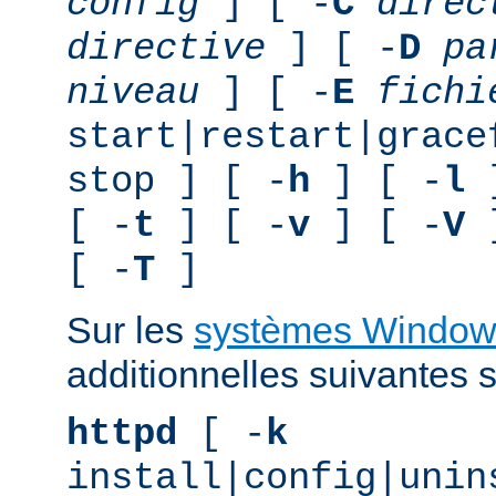
config
] [ -
C
direc
directive
] [ -
D
pa
niveau
] [ -
E
fichi
start|restart|grace
stop ] [ -
h
] [ -
l
]
[ -
t
] [ -
v
] [ -
V
]
[ -
T
]
Sur les
systèmes Window
additionnelles suivantes s
httpd
[ -
k
install|config|unin