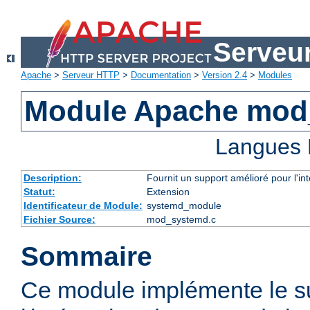
Serveu
Apache
>
Serveur HTTP
>
Documentation
>
Version 2.4
>
Modules
Module Apache mod
Langues 
Description:
Fournit un support amélioré pour l'in
Statut:
Extension
Identificateur de Module:
systemd_module
Fichier Source:
mod_systemd.c
Sommaire
Ce module implémente le s