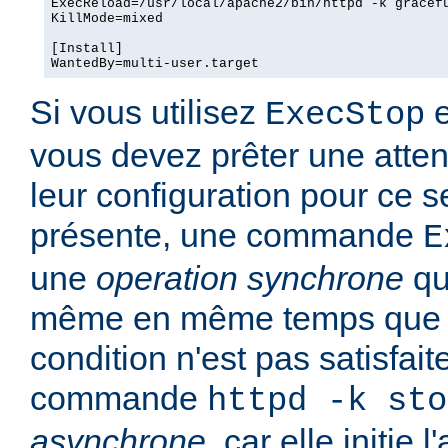
ExecReload=/usr/local/apache2/bin/httpd -k gracefu
KillMode=mixed

[Install]

WantedBy=multi-user.target
Si vous utilisez
e
ExecStop
vous devez prêter une attent
leur configuration pour ce se
présente, une commande
E
une
operation synchrone
qu
même en même temps que l
condition n'est pas satisfait
commande
httpd -k sto
asynchrone
, car elle initie 