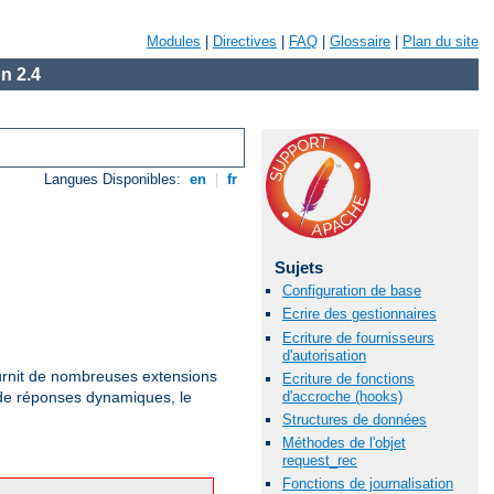
Modules
|
Directives
|
FAQ
|
Glossaire
|
Plan du site
n 2.4
Langues Disponibles:
en
|
fr
Sujets
Configuration de base
Ecrire des gestionnaires
Ecriture de fournisseurs
d'autorisation
rnit de nombreuses extensions
Ecriture de fonctions
d'accroche (hooks)
 de réponses dynamiques, le
Structures de données
Méthodes de l'objet
request_rec
Fonctions de journalisation