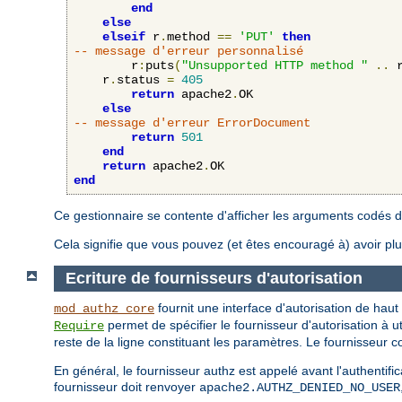
end
else
elseif
 r
.
method 
==
'PUT'
then
-- message d'erreur personnalisé
        r
:
puts
(
"Unsupported HTTP method "
..
 
	r
.
status 
=
405
return
 apache2
.
OK

else
-- message d'erreur ErrorDocument
return
501
end
return
 apache2
.
end
Ce gestionnaire se contente d'afficher les arguments codés d
Cela signifie que vous pouvez (et êtes encouragé à) avoir plus
Ecriture de fournisseurs d'autorisation
fournit une interface d'autorisation de haut
mod_authz_core
permet de spécifier le fournisseur d'autorisation à u
Require
reste de la ligne constituant les paramètres. Le fournisseur con
En général, le fournisseur authz est appelé avant l'authentificati
fournisseur doit renvoyer
apache2.AUTHZ_DENIED_NO_USER