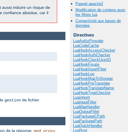
Paquet apache2
 aussi induire un risque de
Modification de contenu avec
e confiance absolue, car il
les filtres lua
Connectivité aux bases de
données
Directives
LuaAuthzProvider
LuaCodeCache
LuaHookAccessChecker
LuaHookAuthChecker
LuaHookCheckUserID
LuaHookFixups
LuaHookInsertFilter
LuaHookLog
LuaHookMapToStorage
LuaHookPreTranslate
LuaHookTranslateName
LuaHookTypeChecker
LuaInherit
 de
de fichier.
gestion
LuaInputFilter
LuaMapHandler
LuaOutputFilter
LuaPackageCPath
LuaPackagePath
LuaQuickHandler
ion de la réponse.
,
LuaRoot
mod_proxy