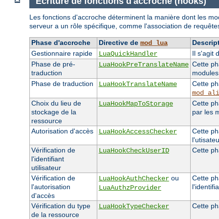
Ecriture de fonctions d'accroche (hooks)
Les fonctions d'accroche déterminent la manière dont les mod
serveur a un rôle spécifique, comme l'association de requêtes
Phase d'accroche
Directive de
Descrip
mod_lua
Gestionnaire rapide
Il s'agi
LuaQuickHandler
Phase de pré-
Cette ph
LuaHookPreTranslateName
traduction
module
Phase de traduction
Cette ph
LuaHookTranslateName
mod_al
Choix du lieu de
Cette ph
LuaHookMapToStorage
stockage de la
par les 
ressource
Autorisation d'accès
Cette pha
LuaHookAccessChecker
l'utisate
Vérification de
Cette pha
LuaHookCheckUserID
l'identifiant
utilisateur
Vérification de
ou
Cette ph
LuaHookAuthChecker
l'autorisation
l'identifi
LuaAuthzProvider
d'accès
Vérification du type
Cette ph
LuaHookTypeChecker
de la ressource