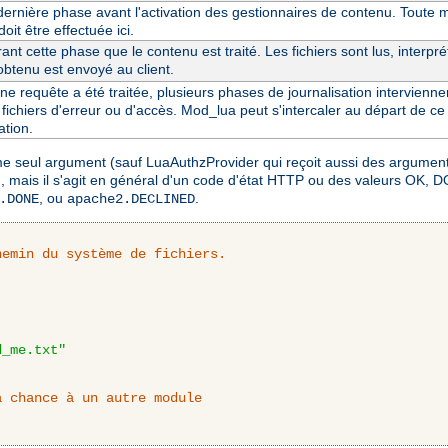
 dernière phase avant l'activation des gestionnaires de contenu. Toute m
oit être effectuée ici.
ant cette phase que le contenu est traité. Les fichiers sont lus, interpré
 obtenu est envoyé au client.
ne requête a été traitée, plusieurs phases de journalisation interviennen
 fichiers d'erreur ou d'accès. Mod_lua peut s'intercaler au départ de ce 
ation.
mme seul argument (sauf LuaAuthzProvider qui reçoit aussi des argument
ion, mais il s'agit en général d'un code d'état HTTP ou des valeurs O
, ou
.
.DONE
apache2.DECLINED
hemin du système de fichiers.
d_me.txt"
a chance à un autre module