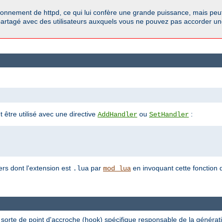
onnement de httpd, ce qui lui confère une grande puissance, mais peut
r partagé avec des utilisateurs auxquels vous ne pouvez pas accorder un
 être utilisé avec une directive
ou
:
AddHandler
SetHandler
iers dont l'extension est
par
en invoquant cette fonction
.lua
mod_lua
sorte de point d'accroche (hook) spécifique responsable de la générat