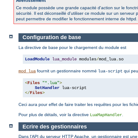
Avertissement
Ce module possède une grande capacité d'action sur le fonctri
sécurité. Il est déconseillé d'utiliser ce module sur un serveu
peut permettre de modifier le fonctionnement interne de httpd.
Configuration de base
La directive de base pour le chargement du module est
LoadModule
lua_module
 modules
/
mod_lua
.
so
fournit un gestionnaire nommé
qui peut
mod_lua
lua-script
<
Files
"*.lua"
>
SetHandler
</
Files
>
Ceci aura pour effet de faire traiter les requêtes pour les fich
Pour plus de détails, voir la directive
.
LuaMapHandler
Ecrire des gestionnaires
Dans l'API du serveur HTTP Apache, un gestionnaire est une 