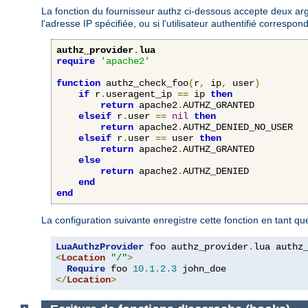
La fonction du fournisseur authz ci-dessous accepte deux argu
l'adresse IP spécifiée, ou si l'utilisateur authentifié corresp
authz_provider
.
lua
require
'apache2'
function
 authz_check_foo
(
r
,
 ip
,
 user
)
if
 r
.
useragent_ip 
==
 ip 
then
return
 apache2
.
AUTHZ_GRANTED

elseif
 r
.
user 
==
nil
then
return
 apache2
.
AUTHZ_DENIED_NO_USER

elseif
 r
.
user 
==
 user 
then
return
 apache2
.
AUTHZ_GRANTED

else
return
 apache2
.
AUTHZ_DENIED

end
end
La configuration suivante enregistre cette fonction en tant q
LuaAuthzProvider
 foo authz_provider
.
<
Location
"/"
>
Require
 foo 
10.1
.
2.3
</
Location
>