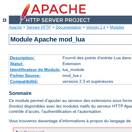
Apache
>
Serveur HTTP
>
Documentation
>
Version 2.4
>
Modules
Module Apache mod_lua
Description:
Fournit des points d'entrée Lua dans 
Statut:
Extension
Identificateur de Module:
lua_module
Fichier Source:
mod_lua.c
Compatibilité:
versions 2.3 et supérieures
Sommaire
Ce module permet d'ajouter au serveur des extensions sous forme
(hooks) disponibles avec les modules natifs du serveur HTTP Apa
contrôle d'accès, l'authentification et l'autorisation.
Vous trouverez davantage d'informations à propos du langage d