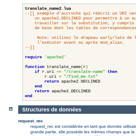
translate_name2
.
lua
--[[ exemple d'accroche qui réécrit un URI ver
	un apache2.DECLINED pour permettre à un autre interpréteur d'URL de

	travailler sur la substitution, y compris l'accroche translate_name

	de base dont les tables de correspondances se basent sur DocumentRoot.

     Note: utilisez le drapeau early/late de l
     l'exécuter avant ou après mod_alias.

--]]
require
'apache2'
function
 translate_name
(
r
)
if
 r
.
uri 
==
"/translate-name"
then
        r
.
uri 
=
"/find_me.txt"
return
 apache2
.
DECLINED

end
return
 apache2
.
end
Structures de données
request_rec
request_rec est considérée en tant que donnée utilisat
grande partie, elle possède les mêmes champs que la st