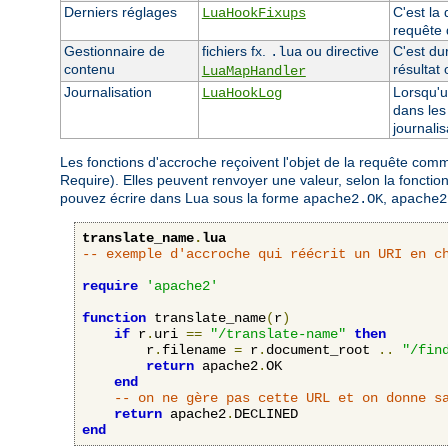
Derniers réglages
C'est la
LuaHookFixups
requête d
Gestionnaire de
fichiers fx.
ou directive
C'est dur
.lua
contenu
résultat
LuaMapHandler
Journalisation
Lorsqu'u
LuaHookLog
dans les
journalis
Les fonctions d'accroche reçoivent l'objet de la requête co
Require). Elles peuvent renvoyer une valeur, selon la fonct
pouvez écrire dans Lua sous la forme
,
apache2.OK
apache2
translate_name
.
lua
-- exemple d'accroche qui réécrit un URI en c
require
'apache2'
function
 translate_name
(
r
)
if
 r
.
uri 
==
"/translate-name"
then
        r
.
filename 
=
 r
.
document_root 
..
"/fin
return
 apache2
.
OK

end
-- on ne gère pas cette URL et on donne s
return
 apache2
.
end