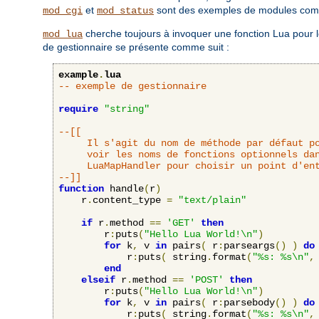
et
sont des exemples de modules comp
mod_cgi
mod_status
cherche toujours à invoquer une fonction Lua pour le
mod_lua
de gestionnaire se présente comme suit :
example
.
lua
-- exemple de gestionnaire
require
"string"
--[[

     Il s'agit du nom de méthode par défaut po
     voir les noms de fonctions optionnels dan
     LuaMapHandler pour choisir un point d'ent
--]]
function
 handle
(
r
)
    r
.
content_type 
=
"text/plain"
if
 r
.
method 
==
'GET'
then
    	r
:
puts
(
"Hello Lua World!\n"
)
for
 k
,
 v 
in
 pairs
(
 r
:
parseargs
()
)
do
            r
:
puts
(
 string
.
format
(
"%s: %s\n"
,
end
elseif
 r
.
method 
==
'POST'
then
    	r
:
puts
(
"Hello Lua World!\n"
)
for
 k
,
 v 
in
 pairs
(
 r
:
parsebody
()
)
do
            r
:
puts
(
 string
.
format
(
"%s: %s\n"
,