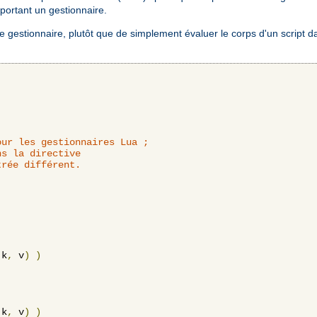
ortant un gestionnaire.
 gestionnaire, plutôt que de simplement évaluer le corps d'un script d
ur les gestionnaires Lua ;

s la directive

rée différent.

 k
,
 v
)
)
 k
,
 v
)
)