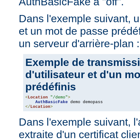
AuthBasicFake à "off".
Dans l'exemple suivant, u
et un mot de passe prédéf
un serveur d'arrière-plan :
Exemple de transmiss
d'utilisateur et d'un m
prédéfinis
<
Location
"/demo"
>
AuthBasicFake
</
Location
>
Dans l'exemple suivant, l
extraite d'un certificat cli