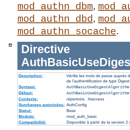
,
mod_authn_dbm
mod_a
,
mod_authn_dbd
mod_a
.
mod_authn_socache
Directive
AuthBasicUseDiges
Description:
Vérifie les mots de passe auprès d
de l'authentification de type Digest
Syntaxe:
AuthBasicUseDigestAlgorithm
Défaut:
AuthBasicUseDigestAlgorithm
Contexte:
répertoire, .htaccess
Surcharges autorisées:
AuthConfig
Statut:
Base
Module:
mod_auth_basic
Compatibilité:
Disponible à partir de la version