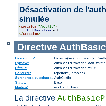
Désactivation de l'auth
simulée
<
Location
"/public"
>
AuthBasicFake
</
Location
>
Directive
AuthBasic
Description:
Définit le(les) fournisseur(s) d'aut
Syntaxe:
AuthBasicProvider
nom fourn
Défaut:
AuthBasicProvider file
Contexte:
répertoire, .htaccess
Surcharges autorisées:
AuthConfig
Statut:
Base
Module:
mod_auth_basic
La directive
AuthBasicP