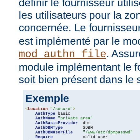
définir le fournisseur utili
les utilisateurs pour la z
concernée. Le fournisseu
est implémenté par le mo
. Assur
mod_authn_file
module implémentant le fo
soit bien présent dans le 
Exemple
<
Location
"/secure"
>
AuthType
 basic

AuthName
"private area"
AuthBasicProvider
  dbm

AuthDBMType
        SDBM

AuthDBMUserFile
"/www/etc/dbmpasswd"
Require