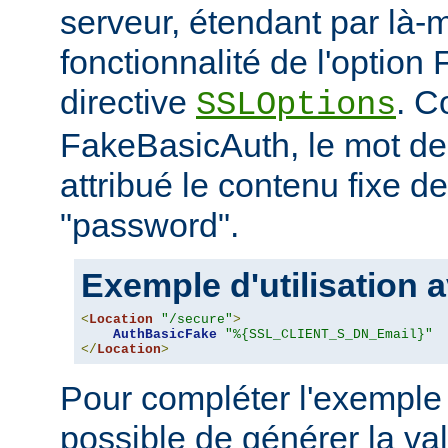
serveur, étendant par là-
fonctionnalité de l'option
directive
. C
SSLOptions
FakeBasicAuth, le mot de
attribué le contenu fixe d
"password".
Exemple d'utilisation a
<
Location
"/secure"
>
AuthBasicFake
"%{SSL_CLIENT_S_DN_Email}"
</
Location
>
Pour compléter l'exemple 
possible de générer la va