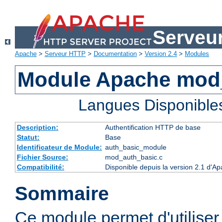
Serveu
Apache
>
Serveur HTTP
>
Documentation
>
Version 2.4
>
Modules
Module Apache mod
Langues Disponible
Description:
Authentification HTTP de base
Statut:
Base
Identificateur de Module:
auth_basic_module
Fichier Source:
mod_auth_basic.c
Compatibilité:
Disponible depuis la version 2.1 d'A
Sommaire
Ce module permet d'utiliser 