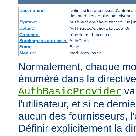
Description:
Définit si les processus d'autorisat
des modules de plus bas niveau
Syntaxe:
AuthBasicAuthoritative On|O
Défaut:
AuthBasicAuthoritative On
Contexte:
répertoire, .htaccess
Surcharges autorisées:
AuthConfig
Statut:
Base
Module:
mod_auth_basic
Normalement, chaque mod
énuméré dans la directiv
va 
AuthBasicProvider
l'utilisateur, et si ce dern
aucun des fournisseurs, l
Définir explicitement la di