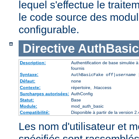
lequel s'effectue le traite
le code source des module
configurable.
Directive
AuthBasi
Description:
Authentification de base simulée à
fournis
Syntaxe:
AuthBasicFake off|
username
Défaut:
none
Contexte:
répertoire, .htaccess
Surcharges autorisées:
AuthConfig
Statut:
Base
Module:
mod_auth_basic
Compatibilité:
Disponible à partir de la version
Les nom d'utilisateur et 
spécifiés sont rassemblés