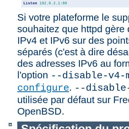
Listen
192.0
.
2.1
:
80
Si votre plateforme le sup
souhaitez que httpd gère
IPv4 et IPv6 sur des poin
séparés (c'est à dire désac
des adresses IPv6 au forma
l'option
--disable-v4-
.
configure
--disable
utilisée par défaut sur F
OpenBSD.
Spécification du pr