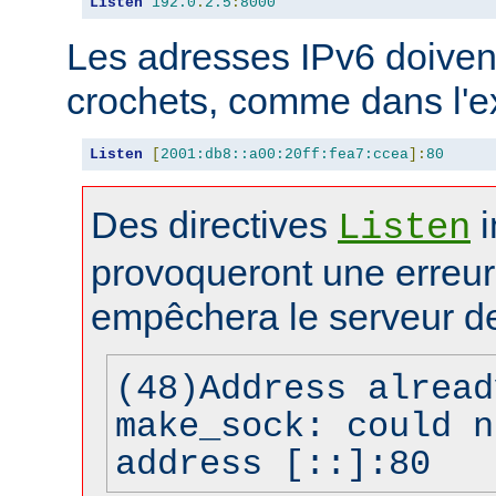
Listen
192.0
.
2.5
:
8000
Les adresses IPv6 doivent
crochets, comme dans l'e
Listen
[
2001:db8::a00:20ff:fea7:ccea
]:
80
Des directives
i
Listen
provoqueront une erreur 
empêchera le serveur d
(48)Address alread
make_sock: could n
address [::]:80